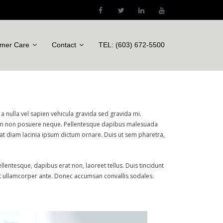
mer Care
Contact
TEL: (603) 672-5500
a nulla vel sapien vehicula gravida sed gravida mi.
Etiam non posuere neque. Pellentesque dapibus malesuada
 at diam lacinia ipsum dictum ornare. Duis ut sem pharetra,
lentesque, dapibus erat non, laoreet tellus. Duis tincidunt
eget ullamcorper ante. Donec accumsan convallis sodales.